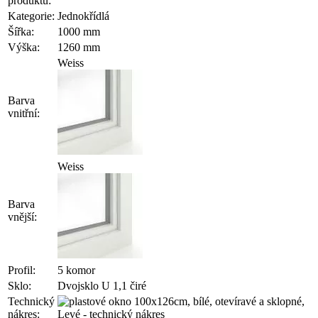
produktu:
Kategorie:
Jednokřídlá
Šířka:
1000 mm
Výška:
1260 mm
Weiss
Barva
vnitřní:
Weiss
Barva
vnější:
Profil:
5 komor
Sklo:
Dvojsklo U 1,1 čiré
Technický
nákres: