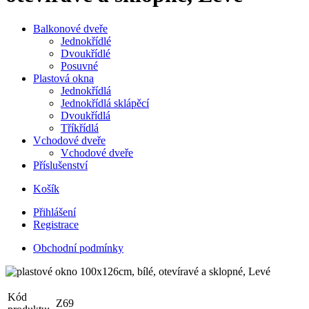
Balkonové dveře
Jednokřídlé
Dvoukřídlé
Posuvné
Plastová okna
Jednokřídlá
Jednokřídlá sklápěcí
Dvoukřídlá
Tříkřídlá
Vchodové dveře
Vchodové dveře
Příslušenství
Košík
Přihlášení
Registrace
Obchodní podmínky
Kód
Z69