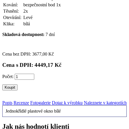
Kování:
bezpečnostní bod 1x
Těsnění:
2x
Otevírání:
Levé
Klika:
bílá
Skladová dostupnost:
7 dní
Cena bez DPH: 3
677,00 Kč
Cena s DPH: 4
449,17 Kč
Počet:
Popis
Recenze
Fotogalerie
Dotaz k výrobku
Naleznete v kategoriích
Jednokřídlé plastové okno bílé
Jak nás hodnotí klienti