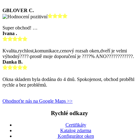
GBLOVER C.
Super obchod! …
Ivana .
Kvalita,rychlost,komunikace,cenový rozsah oken,dveří je velmi
výhodný????-prostě moje doporučení je ????% ANO????????????.
Danka B.
Okna skladem byla dodána do 4 dnů. Spokojenost, obchod proběhl
rychle a bez problémů.
Ohodnoťte nás na Google Maps >>
Rychlé odkazy
Certifikáty
Katalog zdarma
Konfigurátor oken