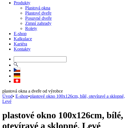
Produkty
Plastová okna
Plastové dveře
Posuvné dveře
Zimní zahrady
Rolety
E-shop
Kalkulace
Kariéra
Kontakty
plastová okna a dveře od výrobce
Úvod
•
E-shop
•
plastové okno 100x126cm, bílé, otevíravé a sklopné,
Levé
plastové okno 100x126cm, bílé,
otevíravé a sklopné, Levé