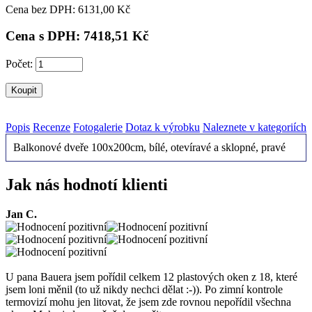
Cena bez DPH: 6
131,00 Kč
Cena s DPH: 7
418,51 Kč
Počet:
Popis
Recenze
Fotogalerie
Dotaz k výrobku
Naleznete v kategoriích
Balkonové dveře 100x200cm, bílé, otevíravé a sklopné, pravé
Jak nás hodnotí klienti
Jan C.
U pana Bauera jsem pořídil celkem 12 plastových oken z 18, které
jsem loni měnil (to už nikdy nechci dělat :-)). Po zimní kontrole
termovizí mohu jen litovat, že jsem zde rovnou nepořídil všechna