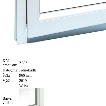
Kód
Z283
produktu:
Kategorie:
Jednokřídlé
Šířka:
966 mm
Výška:
2019 mm
Weiss
Barva
vnitřní: