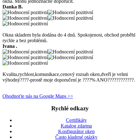
okna. Mohu jednoznačně doporučit.
Danka B.
Okna skladem byla dodána do 4 dnů. Spokojenost, obchod proběhl
rychle a bez problémů.
Ivana .
Kvalita,rychlost,komunikace,cenový rozsah oken,dveří je velmi
výhodný????-prostě moje doporučení je ????% ANO????????????.
Ohodnoťte nás na Google Maps >>
Rychlé odkazy
Certifikáty
Katalog zdarma
Konfigurátor oken
Často kladené otázky