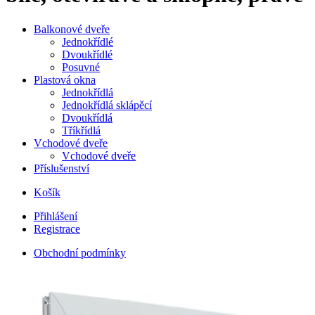
Balkonové dveře
Jednokřídlé
Dvoukřídlé
Posuvné
Plastová okna
Jednokřídlá
Jednokřídlá sklápěcí
Dvoukřídlá
Tříkřídlá
Vchodové dveře
Vchodové dveře
Příslušenství
Košík
Přihlášení
Registrace
Obchodní podmínky