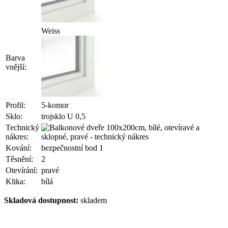
Weiss
Barva
vnější:
Profil:
5-komor
Sklo:
trojsklo U 0,5
Technický
nákres:
Kování:
bezpečnostní bod 1
Těsnění:
2
Otevírání:
pravé
Klika:
bílá
Skladová dostupnost:
skladem