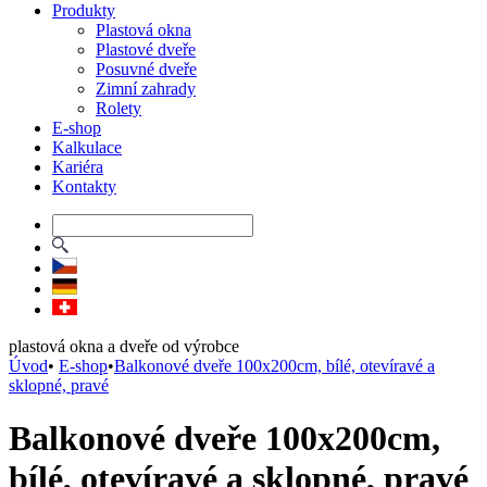
Produkty
Plastová okna
Plastové dveře
Posuvné dveře
Zimní zahrady
Rolety
E-shop
Kalkulace
Kariéra
Kontakty
plastová okna a dveře od výrobce
Úvod
•
E-shop
•
Balkonové dveře 100x200cm, bílé, otevíravé a
sklopné, pravé
Balkonové dveře 100x200cm,
bílé, otevíravé a sklopné, pravé