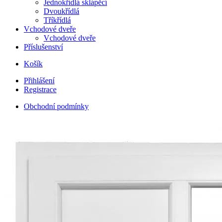
Jednokřídlá sklápěcí
Dvoukřídlá
Tříkřídlá
Vchodové dveře
Vchodové dveře
Příslušenství
Košík
Přihlášení
Registrace
Obchodní podmínky