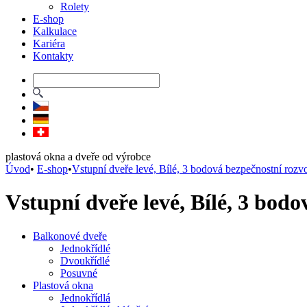
Rolety
E-shop
Kalkulace
Kariéra
Kontakty
plastová okna a dveře od výrobce
Úvod
•
E-shop
•
Vstupní dveře levé, Bílé, 3 bodová bezpečnostní rozv
Vstupní dveře levé, Bílé, 3 bod
Balkonové dveře
Jednokřídlé
Dvoukřídlé
Posuvné
Plastová okna
Jednokřídlá