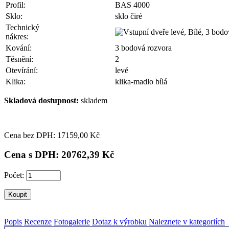
Profil:
BAS 4000
Sklo:
sklo čiré
Technický
nákres:
Kování:
3 bodová rozvora
Těsnění:
2
Otevírání:
levé
Klika:
klika-madlo bílá
Skladová dostupnost:
skladem
Cena bez DPH: 17
159,00 Kč
Cena s DPH: 20
762,39 Kč
Počet:
Popis
Recenze
Fotogalerie
Dotaz k výrobku
Naleznete v kategoriích