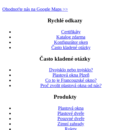
Ohodnoťte nás na Google Maps >>
Rychlé odkazy
Certifikáty
Katalog zdarma
Konfigurátor oken
Často kladené otázky
Často kladené otázky
Dvojsklo nebo trojsklo?
Plastová okna Plzeň
Co to je Francouzské okno?
Proč zvolit plastová okna od nás?
Produkty
Plastová okna
Plastové dveře
Posuvné dveře
Zimní zahrady
Rolety