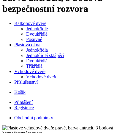
bezpečnostní rozvora
Balkonové dveře
Jednokřídlé
Dvoukřídlé
Posuvné
Plastová okna
Jednokřídlá
Jednokřídlá sklápěcí
Dvoukřídlá
Tříkřídlá
Vchodové dveře
Vchodové dveře
Příslušenství
Košík
Přihlášení
Registrace
Obchodní podmínky