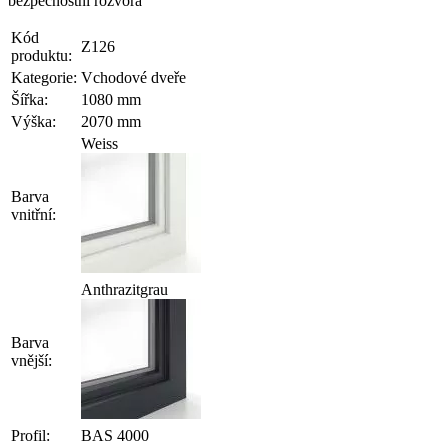
Kód
Z126
produktu:
Kategorie:
Vchodové dveře
Šířka:
1080 mm
Výška:
2070 mm
Weiss
Barva
vnitřní:
Anthrazitgrau
Barva
vnější:
Profil:
BAS 4000