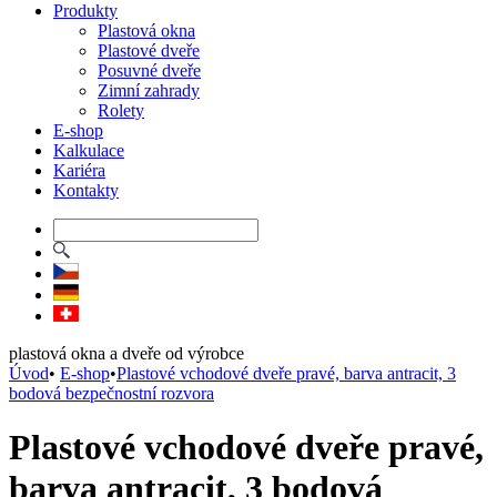
Produkty
Plastová okna
Plastové dveře
Posuvné dveře
Zimní zahrady
Rolety
E-shop
Kalkulace
Kariéra
Kontakty
plastová okna a dveře od výrobce
Úvod
•
E-shop
•
Plastové vchodové dveře pravé, barva antracit, 3
bodová bezpečnostní rozvora
Plastové vchodové dveře pravé,
barva antracit, 3 bodová