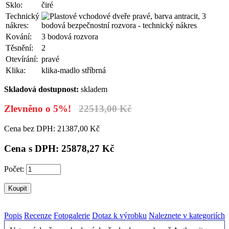
Sklo:
čiré
Technický
nákres:
Kování:
3 bodová rozvora
Těsnění:
2
Otevírání:
pravé
Klika:
klika-madlo stříbrná
Skladová dostupnost:
skladem
Zlevněno o 5%!
22
513,00 Kč
Cena bez DPH: 21
387,00 Kč
Cena s DPH: 25
878,27 Kč
Počet:
Popis
Recenze
Fotogalerie
Dotaz k výrobku
Naleznete v kategoriích