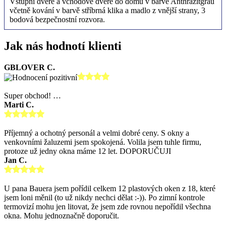
Vstupní dveře a vchodové dveře do domu v barvě Anthrazitgrau
včetně kování v barvě stříbrná klika a madlo z vnější strany, 3
bodová bezpečnostní rozvora.
Jak nás hodnotí klienti
GBLOVER C.
Super obchod! …
Marti C.
Příjemný a ochotný personál a velmi dobré ceny. S okny a
venkovními žaluzemi jsem spokojená. Volila jsem tuhle firmu,
protoze už jedny okna máme 12 let. DOPORUČUJI
Jan C.
U pana Bauera jsem pořídil celkem 12 plastových oken z 18, které
jsem loni měnil (to už nikdy nechci dělat :-)). Po zimní kontrole
termovizí mohu jen litovat, že jsem zde rovnou nepořídil všechna
okna. Mohu jednoznačně doporučit.