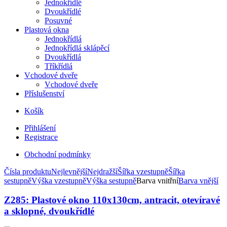
Jednokřídlé
Dvoukřídlé
Posuvné
Plastová okna
Jednokřídlá
Jednokřídlá sklápěcí
Dvoukřídlá
Tříkřídlá
Vchodové dveře
Vchodové dveře
Příslušenství
Košík
Přihlášení
Registrace
Obchodní podmínky
Čísla produktu
Nejlevnější
Nejdražší
Šířka vzestupně
Šířka
sestupně
Výška vzestupně
Výška sestupně
Barva vnitřní
Barva vnější
Z285: Plastové okno 110x130cm, antracit, otevíravé
a sklopné, dvoukřídlé