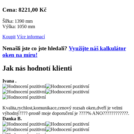
Cena: 8
221,00 Kč
Šířka: 1390 mm
Výška: 1050 mm
Koupit
Více informací
Nenašli jste co jste hledali?
Využijte náš kalkulátor
oken na míru!
Jak nás hodnotí klienti
Ivana .
Kvalita,rychlost,komunikace,cenový rozsah oken,dveří je velmi
výhodný????-prostě moje doporučení je ????% ANO????????????.
Danka B.