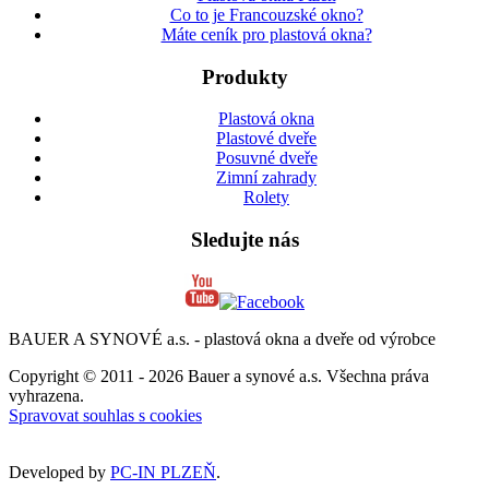
Co to je Francouzské okno?
Máte ceník pro plastová okna?
Produkty
Plastová okna
Plastové dveře
Posuvné dveře
Zimní zahrady
Rolety
Sledujte nás
BAUER A SYNOVÉ a.s. - plastová okna a dveře od výrobce
Copyright © 2011 - 2026 Bauer a synové a.s. Všechna práva
vyhrazena.
Spravovat souhlas s cookies
Developed by
PC-IN PLZEŇ
.